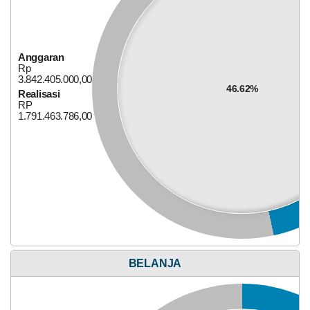
Juli
2026
60
Kali
Anggaran
Rp
Tambirejo
3.842.405.000,00
Laksanakan
46.62%
Rembuk
Realisasi
RP
Stunting
1.791.463.786,00
2026
Bagi Hasil Pajak Dan Retribusi
BELANJA
Anggaran
Rp
177.525.000,00