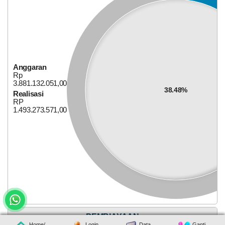
19.48%
Realisasi
RP
34.579.000,00
Anggaran
Rp
3.881.132.051,00
38.48%
Realisasi
RP
1.493.273.571,00
Alokasi Dana Desa
25
Juni
2026
111
Kali
PEMBIAYAAN
90
Home/
Login
Data
Ganti