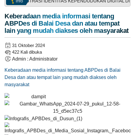
Info
 REGISTRASI IDENTITAS KEPENDUDUKAN DIGITAL DI KANTOR 
12. Keberadaan media informasi tentang ABPDes
di B
Keberadaan media informasi tentang
13. Keberadaan Maklumat Pelayanan Penguatan
Instagram
ABPDes di Balai Desa dan atau tempat
31
Partis
Juli
lain yang mudah diakses oleh masyarakat
14. Partisipasi dan keterlibatan masyarakat dalam
2026
15. Kesadaran masyarakat dalam mencegah
43
terjadinya
31 Oktober 2024
Kali
16. Keterlibatan Lembaga Kemasyarakatan Desa
422 Kali dibuka
Anggaran
Kades
dan m
Rp
Admin : Administrator
Tambirejo
3.881.132.051,00
17. Budaya lokal/hukum adat yang mendorong
Terjun
38.48%
Realisasi
upaya p
Keberadaan media informasi tentang ABPDes di Balai
Langsung
RP
Resik
18. Tokoh masyarakat, tokoh agama, tokoh adat,
Desa dan atau tempat lain yang mudah diakses oleh
1.493.273.571,00
Resik
tok
masyarakat
Desa
3. Kebijakan Desa tentang pengendalian
WhatsApp
gratifikasi
BERITA DAN KEGIATAN PEMERINTAH DESA
PEMERINTAH
SOTK
LAYANAN MANDIRI
PENGADUAN
4. Keberadaan perjanjian kerjasama antara
pelaksan
5. Kebijakan Desa tentang Pakta Integritas dan
sej