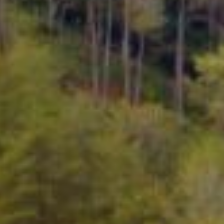
Dana Desa
14
62
Juli
Anggaran