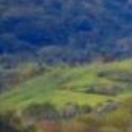
DAFTAR PEMILIH
STATUS IDM
Anggaran
Rp
38.727.051,00
100%
Realisasi
RP
38.727.051,00
INFORMASI PUBLIK
PRODUK HUKUM
21
43
Juli
Kali
2026
Tambirejo
Adakan
Musrenbangdes
Penyusunan