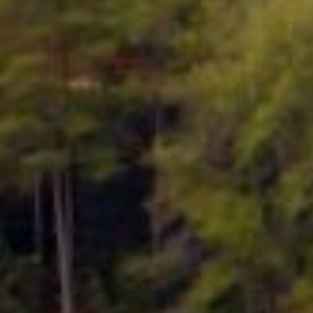
Kali
2026
Rp
373.456.000,00
Tambirejo
100%
Laksanakan
Realisasi
Rembuk
RP
373.456.000,00
Stunting
2026
Bagi Hasil Pajak Dan Retribusi