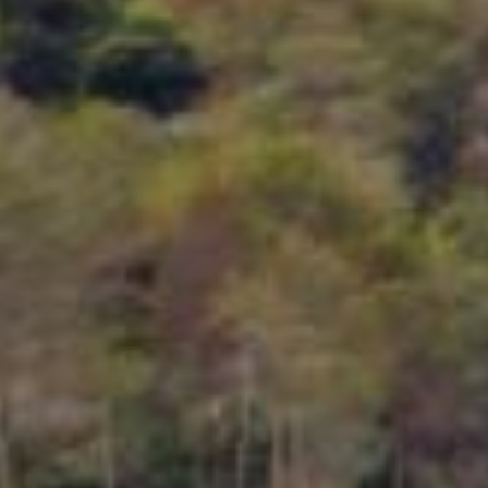
RKPDesa
APBDes 2026 Pendapatan
Tahun
2027
Hasil Aset Desa
dan
DURKP
GALERI FOTO
INVENTARIS
Tahun
2028
Anggaran
Rp
1.521.250.000,00
76.98%
ARSIP ARTIKEL
Realisasi
RP
1.171.000.000,00