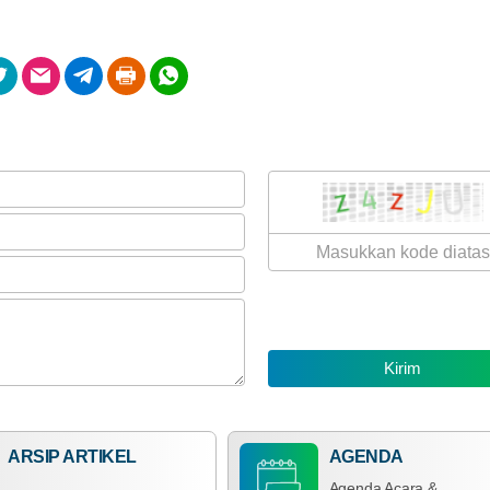
Hasil Aset Desa
ARSIP ARTIKEL
Anggaran
2
Rp 1.521.250.000,00
76.98%
Ju
Realisasi
2
RP 1.171.000.000,00
9
A
Y
M
S
P
D
T
Dana Desa
ARSIP ARTIKEL
AGENDA
Agenda Acara &