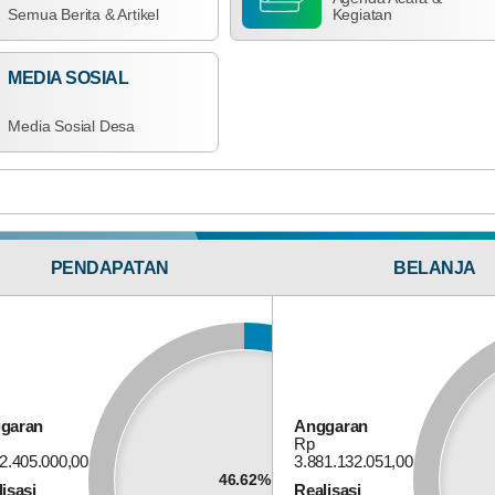
Semua Berita & Artikel
Kegiatan
Anggaran
Rp 373.456.000,00
MEDIA SOSIAL
100%
Realisasi
RP 373.456.000,00
1
Media Sosial Desa
Ap
2
P
T
A
R
K
TRANSPARANSI
PENDAPATAN
BELANJA
T
Bagi Hasil Pajak Dan Retribusi
ANGGARAN
2
garan
Anggaran
Anggaran
Rp
Rp 177.525.000,00
2.405.000,00
3.881.132.051,00
19.48%
Realisasi
46.62%
isasi
Realisasi
RP 34.579.000,00