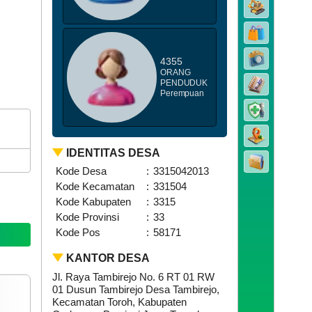
4355
ORANG
PENDUDUK
Perempuan
5
115
ni
Kali
026
0
IDENTITAS DESA
nak
Kode Desa
:
3315042013
atim
endapat
Kode Kecamatan
:
331504
antunan
Kode Kabupaten
:
3315
emerintah
Kode Provinsi
:
33
esa
ambirejo
Kode Pos
:
58171
KANTOR DESA
Jl. Raya Tambirejo No. 6 RT 01 RW
01 Dusun Tambirejo Desa Tambirejo,
Kecamatan Toroh, Kabupaten