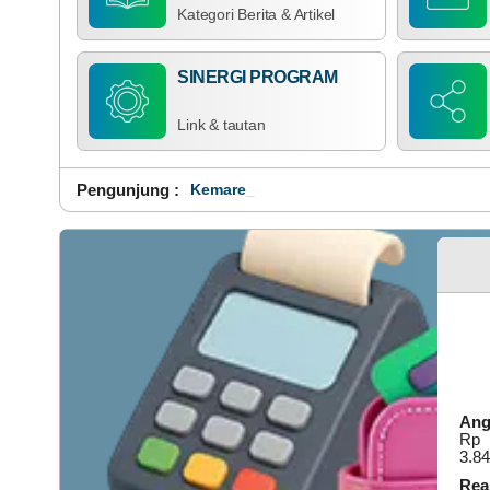
Kategori Berita & Artikel
SINERGI PROGRAM
Link & tautan
Pengunjung :
Kemaren : 449
Ang
Rp
3.84
Real