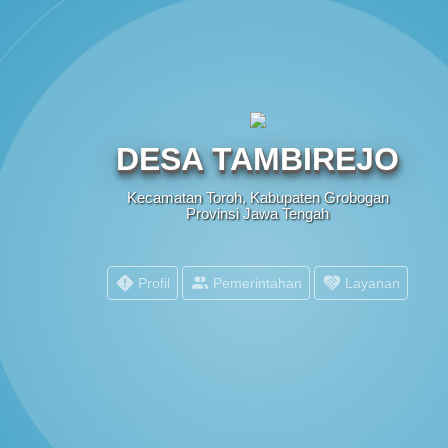
S
DESA TAMBIREJO
Kecamatan Toroh, Kabupaten Grobogan
Provinsi Jawa Tengah
Profil
Pemerintahan
Layanan
PEMERINTAH