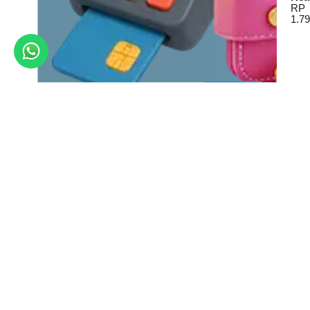
RP
1.79
Lihat Detail
JAM KERJA
Hari
Mulai
Selesai
Senin
07:15:00
15:30:00