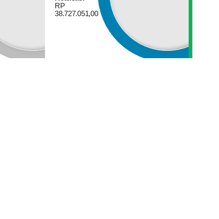
RP
38.727.051,00
20
aret
290
026
Kali
ema
akbir
alam
yawal
447
 di
ambirejo
WILAYAH DESA
+
13