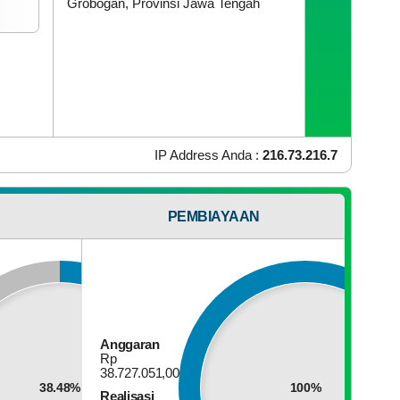
Grobogan, Provinsi Jawa Tengah
5
225
ril
Kali
026
KK
IP Address Anda :
216.73.216.7
ambirejo
dakan
OS Yang Anda Gunakan :
Mac OS X
apat
onsultasi
PEMBIAYAAN
ahun
Browser Yang Anda Gunakan :
Chrome 131.0.0.0
026
Anggaran
Rp
38.727.051,00
38.48%
100%
Realisasi