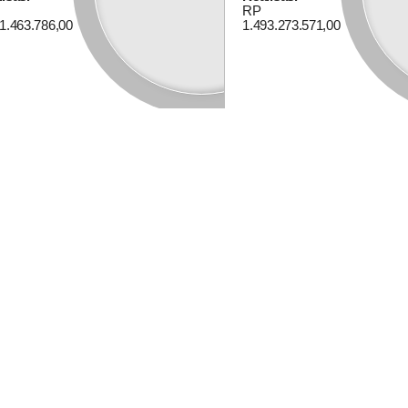
RP
1.463.786,00
1.493.273.571,00
M
2
G
T
M
1
Alokasi Dana Desa
S
1
H
T
Anggaran
Rp 363.174.000,00
KANTOR DESA
57.47%
Realisasi
RP 208.719.004,00
+