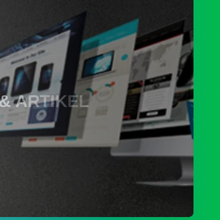
esik
esa
 & ARTIKEL
1
43
li
Kali
026
ambirejo
dakan
usrenbangdes
enyusunan
PENGADUAN
KPDesa
ahun
027
an