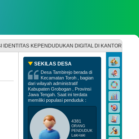
URKP
ahun
028
SDGS DESA
S KEPENDUDUKAN DIGITAL DI KANTOR DESA TAMBIREJO P
SEKILAS DESA
4
62
li
Desa Tambirejo berada di
Kali
DATA PEMBANGUNAN
026
Kecamatan Toroh , bagian
ambirejo
dari wilayah administratif
aksanakan
Kabupaten Grobogan , Provinsi
embuk
Jawa Tengah. Saat ini terdata
tunting
memiliki populasi penduduk :
026
DATA STUNTING
4381
ORANG
PENDUDUK
Laki-laki