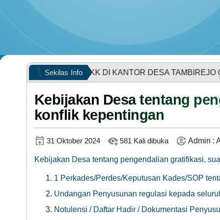
POPULASI WILAYAH
ATIAN DAN KK DI KANTOR DESA TAMBIREJO GRATIS...
Sekilas
Info
Kebijakan Desa tentang peng
konflik kepentingan
KEHADIRAN
31 Oktober 2024
581 Kali dibuka
Admin : A
Kebijakan Desa tentang pengendalian gratifikasi, su
1 Perkades/Perdes/Keputusan Kades/SOP tentan
LAPAK DESA
Undangan Penyusunan regulasi kepada seluruh
Notulensi / Daftar Hadir / Dokumentasi Penyus