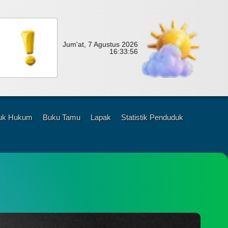
Jum'at, 7 Agustus 2026
16:
33:
58
uk Hukum
Buku Tamu
Lapak
Statistik Penduduk
1
48
li
Kali
026
ades
ambirejo
erjun
angsung
esik