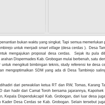
Anggaran
Rp
373.456.000,00
100%
Realisasi
14
62
RP
Juli
penantian bukan waktu yang singkat. Tapi semua memerlukan 
Kali
373.456.000,00
2026
ambirejo untuk menjadi
smart village
(desa cerdas ). Desa Tam
Tambirejo
untuk mengajukan proposal desa cerdas. Sejak itu pula d
Laksanakan
Rembuk
arahan Dispermades Kab. Grobogan mulai berbenah, satu dem
Stunting
 untuk mengikuti bimbingan teknis, study referensi ke desa ce
2026
n mengoptimalkan SDM yang ada di Desa Tambirejo salin
 dihadiri dari perwakilan ketua RT dan RW, Tomas, Karang Ta
Bagi Hasil Pajak Dan Retribusi
 dan hadir dari Camat Toroh bersama jajarannya, Kapolsek 
, Kepala Dispendukcapil Kab. Grobogan, dari luar desa juga
Kader Desa Cerdas se Kab. Grobogan. Selain tersebut juga