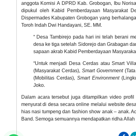
anggota Komisi A DPRD Kab. Grobogan, Ibu Norisa
dipukul oleh Kabid Pemberdayaan Masyarakat D
Dispermades Kabupaten Grobogan yang berhalangan
Toroh Indah Dwi Handayani, SE. MM.
“ Desa Tambirejo pada hari ini telah berani 
desa ke tiga setelah Sidorejo dan Grabagan dari
sapaan akrab Kabid Pemberdayaan Masyarakat
“Untuk menjadi Desa Cerdas atau Smart Villa
(Masyarakat Cerdas),
Smart Government
(Tata
(Mobilitas Cerdas),
Smart Environment
(Lingk
Joko.
Dalam acara tersebut juga ditampilkan video prof
menyurat di desa secara online melalui website des
hias nasi tumpeng dan fashion show anak – anak. 
Band. Semoga semuannya mendapatkan ridha Allah Sw