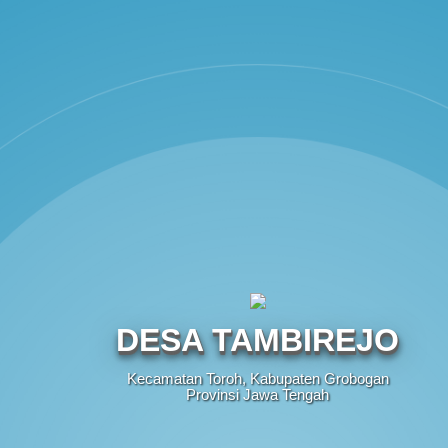
S
DESA TAMBIREJO
Kecamatan Toroh, Kabupaten Grobogan
Provinsi Jawa Tengah