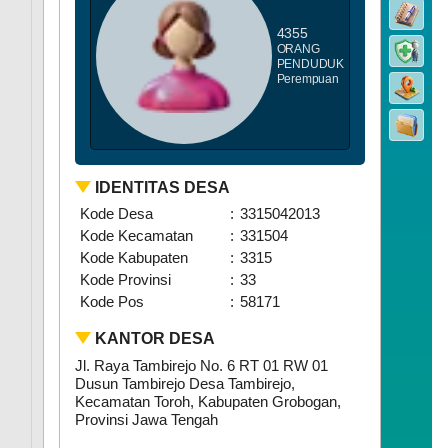
4355
ORANG
PENDUDUK
Perempuan
IDENTITAS DESA
Kode Desa
:
3315042013
Kode Kecamatan
:
331504
Kode Kabupaten
:
3315
Kode Provinsi
:
33
Kode Pos
:
58171
KANTOR DESA
Jl. Raya Tambirejo No. 6 RT 01 RW 01
Dusun Tambirejo Desa Tambirejo,
Kecamatan Toroh, Kabupaten Grobogan,
Provinsi Jawa Tengah