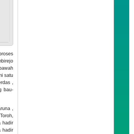
proses
birejo
ibawah
i satu
rdas ,
g bau-
runa ,
Toroh,
 hadir
 hadir