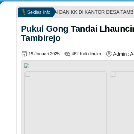
 KEMATIAN DAN KK DI KANTOR DESA TAMBIREJO GRAT
Sekilas
Info
Pukul Gong Tandai Lhauncin
Tambirejo
KEHADIRAN
19 Januari 2025
462 Kali dibuka
Admin : A
LAPAK DESA