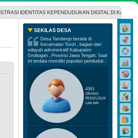
NTITAS KEPENDUDUKAN DIGITAL DI KANTOR DESA TAMBIR
SEKILAS DESA
Desa Tambirejo berada di
Kecamatan Toroh , bagian dari
DATA PEMBANGUNAN
wilayah administratif Kabupaten
Grobogan , Provinsi Jawa Tengah. Saat
ini terdata memiliki populasi penduduk :
4381
ORANG
PENDUDUK
Laki-laki
DATA STUNTING