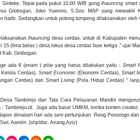
 Sinteke. Tepat pada pukul 10.00 WIB gong
lhauncing smart 
esa Grobogan, Joko Yuwono, S.Sos. MAP yang mewakili 
 hadir. Sedangkan untuk potong tumpeng dilaksanakan oleh
Anggaran
Rp
melaksanakan
lhauncing
desa cerdas, untuk di Kabupaten mer
177.525.000,00
 15 (lima belas ) desa lokus desa cerdas fase ketiga .” ujar M
19.48%
Realisasi
 Kab. Grobogan.
RP
34.579.000,00
ge ada 6 (enam ) pilar yang harus dilakukan yaitu :
Smart 
 Kelola Cerdas),
Smart Economic
(Ekonomi Cerdas),
Smart Mo
ungan Cerdas) dan
Smart Living
(Pola Hidup Cerdas) “ lanj
il Desa Tambirejo dan Tata Cara Pelayanan Mandiri mengurus
a : Tambirejo.id. Juga ada basar UMKM, lomba konten creator,
Adapun dimalam hari ada seni pertunjukan Reog Ponorogo da
Alokasi Dana Desa
t. Aamiin. (shp/doc. Anang,Aziz)
25
115
Juni
Kali
2026