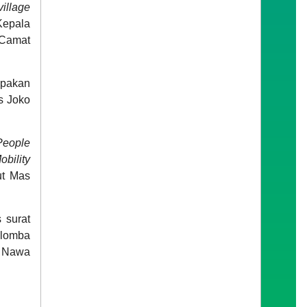
village
Kepala
 Camat
upakan
as Joko
People
bility
ut Mas
 surat
 lomba
n Nawa