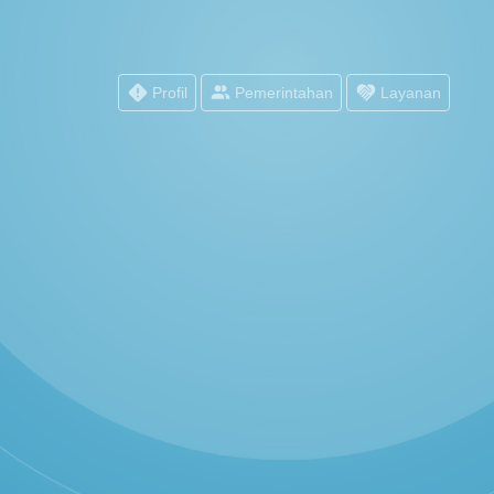
Profil
Pemerintahan
Layanan
PEMERINTAH
POPULASI WILAYAH