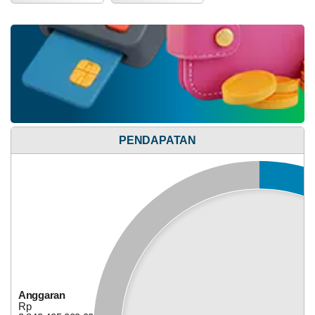
PENDAPATAN
Anggaran
Rp
177.525.000,00
19.48%
Realisasi
RP
34.579.000,00
Anggaran
Rp