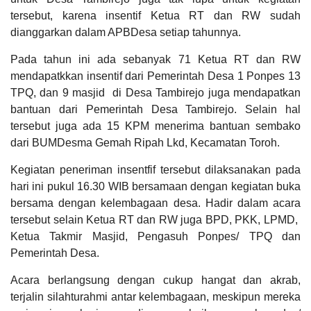
dalam
tersebut, karena insentif Ketua RT dan RW sudah
15. Kesadaran masyarakat dalam mencegah
KEHADIRAN
INFORMASI
PRODUK HUKUM
DATA
dianggarkan dalam APBDesa setiap tahunnya.
PUBLIK
PEMBANGUNAN
terjadinya
31
16. Keterlibatan Lembaga Kemasyarakatan
Pada tahun ini ada sebanyak 71 Ketua RT dan RW
Juli
Desa dan m
2026
mendapatkkan insentif dari Pemerintah Desa 1 Ponpes 13
17. Budaya lokal/hukum adat yang mendorong
TPQ, dan 9 masjid di Desa Tambirejo juga mendapatkan
51
upaya p
bantuan dari Pemerintah Desa Tambirejo. Selain hal
Kali
18. Tokoh masyarakat, tokoh agama, tokoh
tersebut juga ada 15 KPM menerima bantuan sembako
Kades
adat, tok
Tambirejo
dari BUMDesma Gemah Ripah Lkd, Kecamatan Toroh.
APBDes 2026 Pendapatan
Terjun
Langsung
Kegiatan peneriman insentfif tersebut dilaksanakan pada
Hasil Aset Desa
Resik
Resik
hari ini pukul 16.30 WIB bersamaan dengan kegiatan buka
Desa
LAPAK DESA
GALERI FOTO
INVENTARIS
DATA STUNTING
bersama dengan kelembagaan desa. Hadir dalam acara
tersebut selain Ketua RT dan RW juga BPD, PKK, LPMD,
Ketua Takmir Masjid, Pengasuh Ponpes/ TPQ dan
Pemerintah Desa.
Acara berlangsung dengan cukup hangat dan akrab,
terjalin silahturahmi antar kelembagaan, meskipun mereka