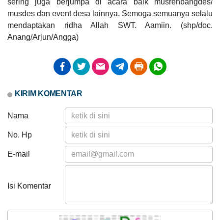
sering juga berjumpa di acara baik musrenbangdes/
Anggaran
musdes dan event desa lainnya. Semoga semuanya selalu
Rp
mendaptakan ridha Allah SWT. Aamiin. (shp/doc.
1.521.250.000,00
76.98%
DATA PETA
ARSIP ARTIKEL
Realisasi
Anang/Arjun/Angga)
RP
1.171.000.000,00
KIRIM KOMENTAR
Nama
No. Hp
E-mail
Dana Desa
Isi Komentar