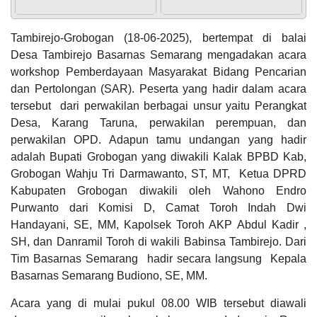
14. Partisipasi dan keterlibatan masyarakat
dalam
Tambirejo-Grobogan (18-06-2025), bertempat di balai
Anggaran
15. Kesadaran masyarakat dalam mencegah
Desa Tambirejo Basarnas Semarang mengadakan acara
Rp
terjadinya
38.727.051,00
workshop Pemberdayaan Masyarakat Bidang Pencarian
100%
Realisasi
16. Keterlibatan Lembaga Kemasyarakatan
dan Pertolongan (SAR). Peserta yang hadir dalam acara
RP
Desa dan m
38.727.051,00
tersebut dari perwakilan berbagai unsur yaitu Perangkat
17. Budaya lokal/hukum adat yang mendorong
Desa, Karang Taruna, perwakilan perempuan, dan
upaya p
perwakilan OPD. Adapun tamu undangan yang hadir
18. Tokoh masyarakat, tokoh agama, tokoh
adalah Bupati Grobogan yang diwakili Kalak BPBD Kab,
KEHADIRAN
INFORMASI
PRODUK HUKUM
DATA
adat, tok
31
PUBLIK
PEMBANGUNAN
Grobogan Wahju Tri Darmawanto, ST, MT, Ketua DPRD
Juli
Kabupaten Grobogan diwakili oleh Wahono Endro
2026
Purwanto dari Komisi D, Camat Toroh Indah Dwi
52
Handayani, SE, MM, Kapolsek Toroh AKP Abdul Kadir ,
Kali
SH, dan Danramil Toroh di wakili Babinsa Tambirejo. Dari
Kades
Tim Basarnas Semarang hadir secara langsung Kepala
Tambirejo
Terjun
Basarnas Semarang Budiono, SE, MM.
Langsung
APBDes 2026 Pendapatan
Resik
Acara yang di mulai pukul 08.00 WIB tersebut diawali
Resik
Hasil Aset Desa