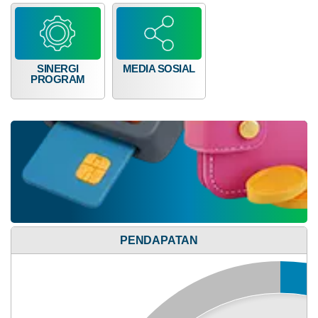
Anggaran
Rp
SINERGI
MEDIA SOSIAL
177.525.000,00
PROGRAM
19.48%
Realisasi
RP
34.579.000,00
PENDAPATAN
14
Juli
Alokasi Dana Desa
2026