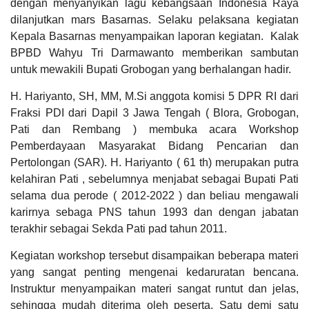
dengan menyanyikan lagu kebangsaan Indonesia Raya
Desa
dilanjutkan mars Basarnas. Selaku pelaksana kegiatan
LAPAK DESA
GALERI FOTO
INVENTARIS
DATA STUNTING
Kepala Basarnas menyampaikan laporan kegiatan. Kalak
BPBD Wahyu Tri Darmawanto memberikan sambutan
untuk mewakili Bupati Grobogan yang berhalangan hadir.
H. Hariyanto, SH, MM, M.Si anggota komisi 5 DPR RI dari
Fraksi PDI dari Dapil 3 Jawa Tengah ( Blora, Grobogan,
Pati dan Rembang ) membuka acara Workshop
Pemberdayaan Masyarakat Bidang Pencarian dan
Pertolongan (SAR). H. Hariyanto ( 61 th) merupakan putra
Anggaran
Rp
kelahiran Pati , sebelumnya menjabat sebagai Bupati Pati
1.521.250.000,00
76.98%
selama dua perode ( 2012-2022 ) dan beliau mengawali
Realisasi
DATA PETA
ARSIP ARTIKEL
RP
karirnya sebaga PNS tahun 1993 dan dengan jabatan
1.171.000.000,00
terakhir sebagai Sekda Pati pad tahun 2011.
Kegiatan workshop tersebut disampaikan beberapa materi
yang sangat penting mengenai kedaruratan bencana.
Instruktur menyampaikan materi sangat runtut dan jelas,
sehingga mudah diterima oleh peserta. Satu demi satu