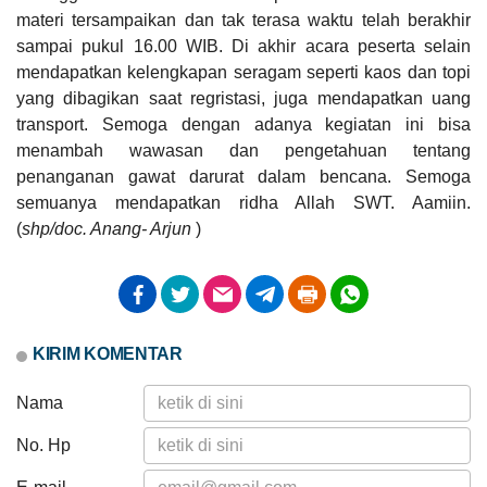
materi tersampaikan dan tak terasa waktu telah berakhir
sampai pukul 16.00 WIB. Di akhir acara peserta selain
mendapatkan kelengkapan seragam seperti kaos dan topi
yang dibagikan saat regristasi, juga mendapatkan uang
transport. Semoga dengan adanya kegiatan ini bisa
Dana Desa
menambah wawasan dan pengetahuan tentang
penanganan gawat darurat dalam bencana. Semoga
semuanya mendapatkan ridha Allah SWT. Aamiin.
(
shp/doc. Anang- Arjun
)
21
Juli
2026
KIRIM KOMENTAR
46
Nama
Kali
Anggaran
Tambirejo
Rp
No. Hp
373.456.000,00
Adakan
100%
Musrenbangdes
Realisasi
Penyusunan
RP