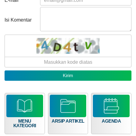
E-mail
RKPDesa
373.456.000,00
Tahun
2027
dan
Isi Komentar
DURKP
Tahun
2028
Bagi Hasil Pajak Dan Retribusi
MENU
ARSIP ARTIKEL
AGENDA
KATEGORI