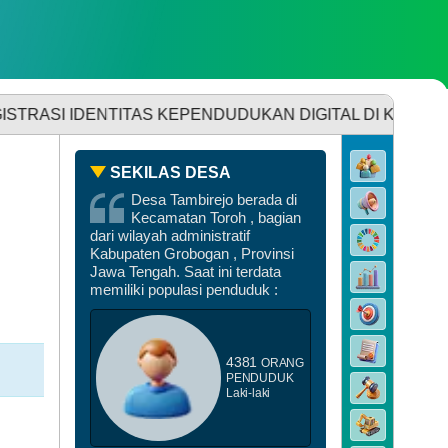
un
8
SDGS DESA
ENTITAS KEPENDUDUKAN DIGITAL DI KANTOR DESA TAMBI
SEKILAS DESA
62
DATA PEMBANGUNAN
Desa Tambirejo berada di
Kali
6
Kecamatan Toroh , bagian
birejo
dari wilayah administratif
sanakan
Kabupaten Grobogan , Provinsi
mbuk
Jawa Tengah. Saat ini terdata
nting
memiliki populasi penduduk :
6
DATA STUNTING
4381
ORANG
PENDUDUK
Laki-laki