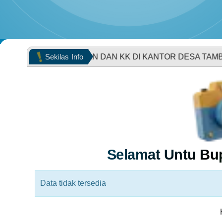
POPULASI WILAYAH
A KEMATIAN DAN KK DI KANTOR DESA TAMBIREJO GRA
Sekilas
Info
KEHADIRAN
Selamat Untu Bu
LAPAK DESA
Data tidak tersedia