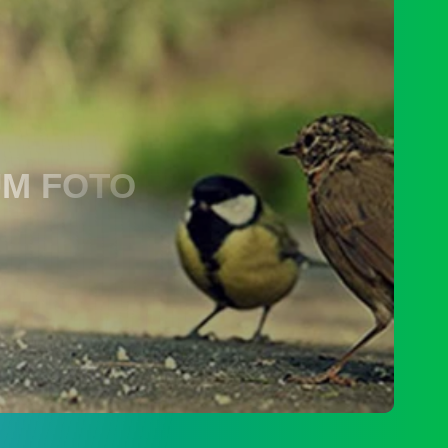
a
M FOTO
43
Kali
6
birejo
kan
renbangdes
yusunan
PENGADUAN
PDesa
un
7
RKP