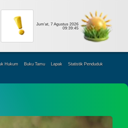
Jum'at, 7 Agustus 2026
09:
39:
46
uk Hukum
Buku Tamu
Lapak
Statistik Penduduk
48
Kali
6
es
birejo
jun
gsung
ik
ik