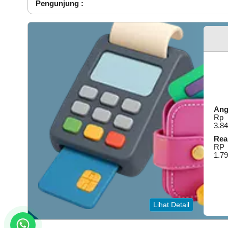
Pengunjung :
Kemaren
_
Ang
Rp
3.84
Real
RP
1.79
Lihat Detail