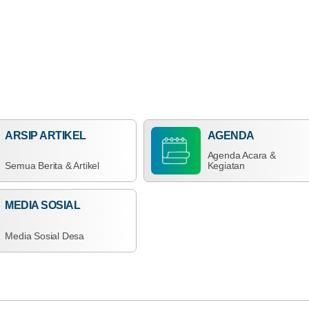
ARSIP ARTIKEL
Anggaran
25
Rp 1.521.250.000,00
Juni
76.98%
Realisasi
202
RP 1.171.000.000,00
90
An
ARSIP ARTIKEL
AGENDA
Yat
Men
Agenda Acara &
San
Semua Berita & Artikel
Kegiatan
Pem
Des
Tam
MEDIA SOSIAL
Dana Desa
Media Sosial Desa
Anggaran