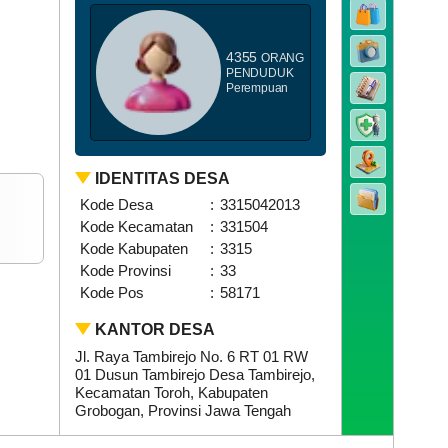
4355
ORANG
PENDUDUK
Perempuan
115
Kali
6
IDENTITAS DESA
ak
im
Kode Desa
:
3315042013
dapat
Kode Kecamatan
:
331504
tunan
Kode Kabupaten
:
3315
erintah
Kode Provinsi
:
33
a
birejo
Kode Pos
:
58171
KANTOR DESA
Jl. Raya Tambirejo No. 6 RT 01 RW
01 Dusun Tambirejo Desa Tambirejo,
Kecamatan Toroh, Kabupaten
Grobogan, Provinsi Jawa Tengah