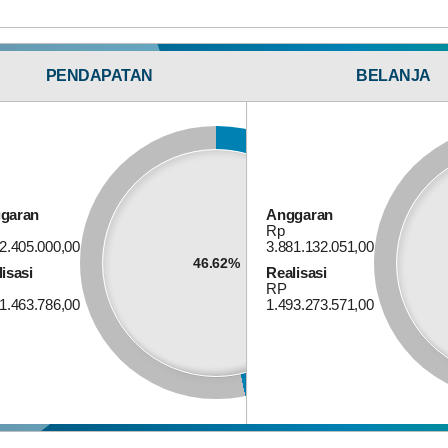
Rp 373.456.000,00
100%
Realisasi
RP 373.456.000,00
15
April
TRANSPARANSI
PENDAPATAN
BELANJA
202
ANGGARAN
PK
Tam
Ada
Rap
Kon
Tah
Bagi Hasil Pajak Dan Retribusi
202
garan
Anggaran
Rp
2.405.000,00
3.881.132.051,00
46.62%
isasi
Realisasi
RP
1.463.786,00
1.493.273.571,00
Anggaran
Rp 177.525.000,00
19.48%
Realisasi
RP 34.579.000,00
2
Mar