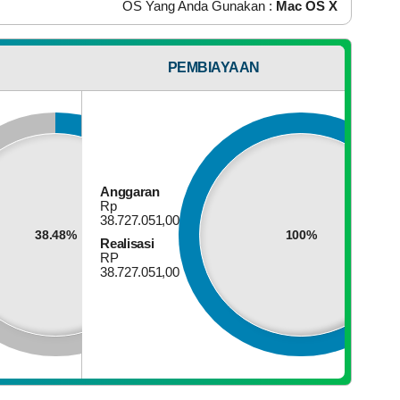
IP Address Anda :
216.73.217.127
OS Yang Anda Gunakan :
Mac OS X
224
Kali
PEMBIAYAAN
6
Browser Yang Anda Gunakan :
Chrome 131.0.0.0
K
birejo
kan
at
sultasi
un
6
Anggaran
Rp
38.727.051,00
38.48%
100%
Realisasi
RP
38.727.051,00
0
et
290